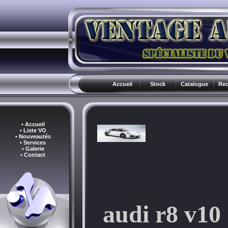
Accueil
Stock
Catalogue
Rec
• Accueil
• Liste VO
• Nouveautés
• Services
• Galerie
• Contact
audi r8 v10 