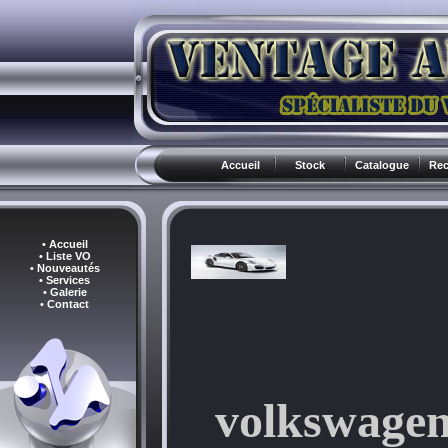
Accueil
Stock
Catalogue
Rec
• Accueil
• Liste VO
• Nouveautés
• Services
• Galerie
• Contact
volkswagen