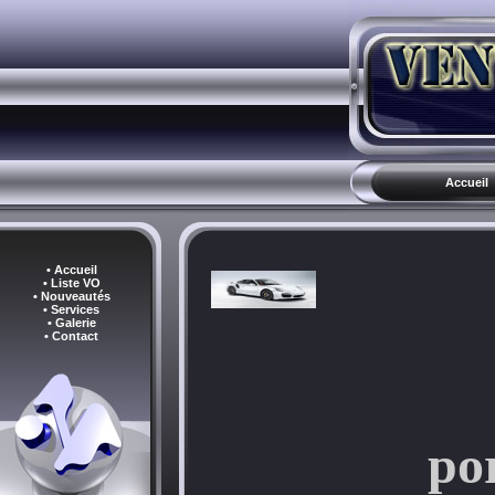
Accueil
• Accueil
• Liste VO
• Nouveautés
• Services
• Galerie
• Contact
po